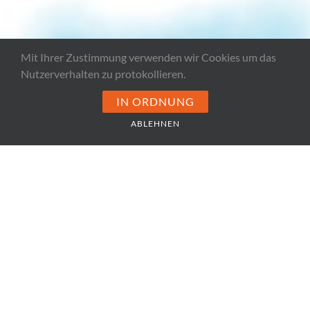
Mit Ihrer Zustimmung verwenden wir Cookies um das
Nutzerverhalten zu protokollieren.
IN ORDNUNG
ABLEHNEN
Webauftritt
Durch zeitgemäße Funktionalitäten
und
Inhalte
Newsroom
Filterbare Inhalte und News nach Branche
direkt einsehbar
Messbarkeit
Durch Integration von Heatmap Tool